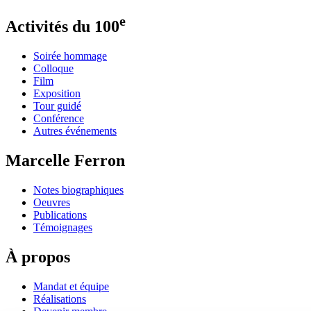
e
Activités du 100
Soirée hommage
Colloque
Film
Exposition
Tour guidé
Conférence
Autres événements
Marcelle Ferron
Notes biographiques
Oeuvres
Publications
Témoignages
À propos
Mandat et équipe
Réalisations