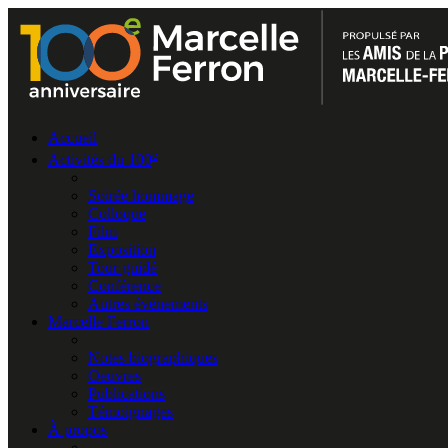
Accueil
e
Activités du 100
Soirée hommage
Colloque
Film
Exposition
Tour guidé
Conférence
Autres événements
Marcelle Ferron
Notes biographiques
Oeuvres
Publications
Témoignages
À propos