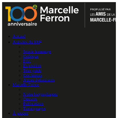
Accueil
e
Activités du 100
Soirée hommage
Colloque
Film
Exposition
Tour guidé
Conférence
Autres événements
Marcelle Ferron
Notes biographiques
Oeuvres
Publications
Témoignages
À propos