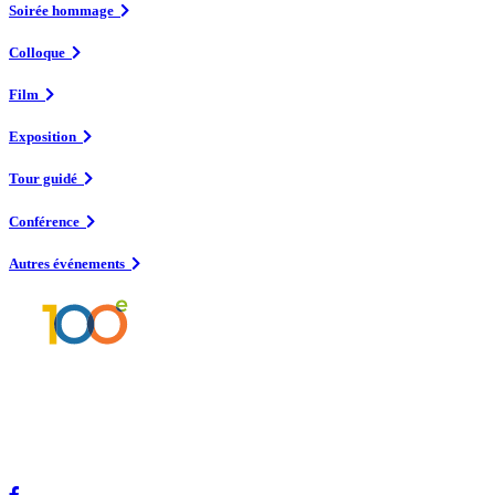
Soirée hommage
Colloque
Film
Exposition
Tour guidé
Conférence
Autres événements
Ce site proposé par Les Amis de la place Marcelle-Ferron présente les activités
organisées pour le 100e anniversaire de naissance de l’artiste en plus de
contenir des informations sur la carrière et le parcours de Marcelle Ferron (1924-
2001).