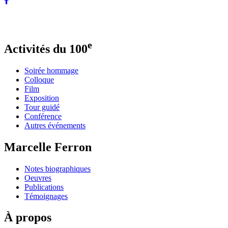
Photo de la page d’accueil : Pierre Longtin, 1995
e
Activités du 100
Soirée hommage
Colloque
Film
Exposition
Tour guidé
Conférence
Autres événements
Marcelle Ferron
Notes biographiques
Oeuvres
Publications
Témoignages
À propos