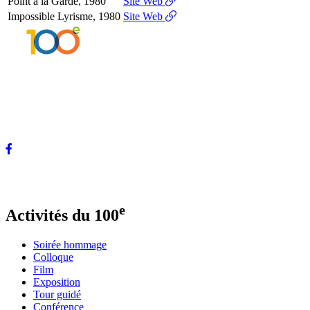
Point à la Garde, 1980
Site Web
Impossible Lyrisme, 1980
Site Web
Ce site proposé par Les Amis de la place Marcelle-Ferron présente les activités
organisées pour le 100e anniversaire de naissance de l’artiste en plus de
contenir des informations sur la carrière et le parcours de Marcelle Ferron (1924-
2001).
Photo de la page d’accueil : Pierre Longtin, 1995
e
Activités du 100
Soirée hommage
Colloque
Film
Exposition
Tour guidé
Conférence