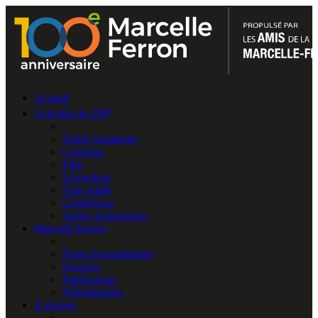
Accueil
e
Activités du 100
Soirée hommage
Colloque
Film
Exposition
Tour guidé
Conférence
Autres événements
Marcelle Ferron
Notes biographiques
Oeuvres
Publications
Témoignages
À propos