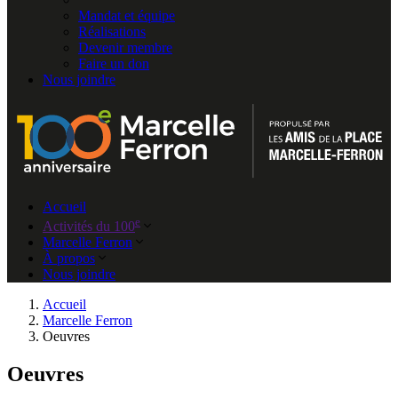
Mandat et équipe
Réalisations
Devenir membre
Faire un don
Nous joindre
Accueil
e
Activités du 100
Marcelle Ferron
À propos
Nous joindre
Accueil
Marcelle Ferron
Oeuvres
Oeuvres